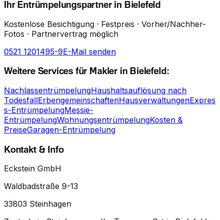
Ihr Entrümpelungspartner in Bielefeld
Kostenlose Besichtigung · Festpreis · Vorher/Nachher-
Fotos · Partnervertrag möglich
0521 1201495-9
E-Mail senden
Weitere Services für Makler in Bielefeld:
Nachlassentrümpelung
Haushaltsauflösung nach
Todesfall
Erbengemeinschaften
Hausverwaltungen
Expres
s-Entrümpelung
Messie-
Entrümpelung
Wohnungsentrümpelung
Kosten &
Preise
Garagen-Entrümpelung
Kontakt & Info
Eckstein GmbH
Waldbadstraße 9-13
33803
Steinhagen