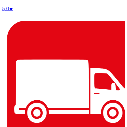
5,0
★