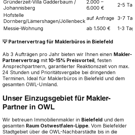
Gründerzeit-Villa Gadderbaum /
2.000 –
2-5 Ta
Johannisberg
6.000 €
Hofstelle
auf Anfrage
3-7 Ta
Dornberg/Lämershagen/Jöllenbeck
Messie-Wohnung
ab 1.500 €
1-3 Tag
💡 Partnervertrag für Maklerbüros in Bielefeld
Ab 3 Aufträgen pro Jahr bieten wir Ihnen einen
Makler-
Partnervertrag
mit
10-15% Preisvorteil
, festen
Ansprechpartnern, garantierter Reaktionszeit von max.
24 Stunden und Prioritätsvergabe bei dringenden
Terminen. Ideal für Maklerbüros in Bielefeld und dem
gesamten OWL-Umland.
Unser Einzugsgebiet für Makler-
Partner in OWL
Wir betreuen Immobilienmakler in
Bielefeld
und dem
gesamten
Raum Ostwestfalen-Lippe
. Vom Bielefelder
Stadtgebiet über die OWL-Nachbarstädte bis in die