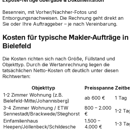
Besenrein, mit Vorher/Nachher-Fotos und
Entsorgungsnachweisen. Die Rechnung geht direkt an
Sie oder Ihre Auftraggeber – je nach Vereinbarung.
Kosten für typische Makler-Aufträge in
Bielefeld
Die Kosten richten sich nach Größe, Füllstand und
Objekttyp. Durch die Wertanrechnung liegen die
tatsächlichen Netto-Kosten oft deutlich unter diesen
Richtwerten:
Objekttyp
Preisspanne
Zeitbe
1-2 Zimmer Wohnung (z.B.
ab 600 €
1 Tag
Bielefeld-Mitte/Johannisberg)
3-4 Zimmer Wohnung / ETW
800 – 2.000
1-2 Tag
Sennestadt/Brackwede/Stieghorst
€
Einfamilienhaus
1.500 –
1-3 Tag
Heepen/Jöllenbeck/Schildesche
4.000 €